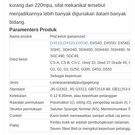
kurang dari 220mpa, sifat mekanikal tersebut
menjadikannya lebih banyak digunakan dalam banyak
bidang.
Paramenters Produk
Nama produk
Plat keluli galvanized
DX51D
,
DX52D
,
DX53D
, DX54D, DX55D, DX56D, 
SGHC, SGH340, SGH400, SGH440, SGH490, SGH
SGC490, SGC49,
Gred keluli
CS-A, CS-B, CS-C, Gred 33, Gred 37.Grade 40, Ga
G1, G2, G3, G250, G300, G450, G550
Sebagai keperluan
Jenis
Lembaran/plat/jalur/gegelung
Standard
JIS G3302, JIS G3313, GB/T2518-88, GB11253-89,
Ketebalan
0.12-6.00mm, atau keperluan pelanggan
Rawatan permukaan
Passivation (c), oiling (O), pengedap lacquer (l), fosf
Struktur permukaan
Salutan Spangle Normal (NS), Meminimumkan Salu
Contoh
Kami boleh menawarkan sampel untuk caj percuma 
Kertas bukti air adalah pembungkusan dalaman, kel
Pakej
Seven Steel Belt.or mengikut keperluan pelanggan