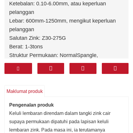
Ketebalan: 0.10-6.00mm, atau keperluan
pelanggan
Lebar: 600mm-1250mm, mengikut keperluan
pelanggan
Salutan Zink: Z30-275G
Berat: 1-3tons
Struktur Permukaan: Normal
Spangle,
diminimumkan Spangle, Spangle Zero, Spangle
Besar, Spangle-Free (FS)
Standard: JIS G3302, JIS G3313, GB/T2518-88,
GB11253-89, ASTM A1008-2000, EN10169 dll
Maklumat produk
Pengenalan produk
Keluli lembaran direndam dalam tangki zink cair
supaya permukaan dipatuhi pada lapisan keluli
lembaran zink. Pada masa ini, ia terutamanya