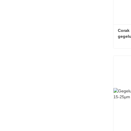
Corak 
gegel
Hubun