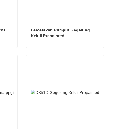
na 
Percetakan Rumput Gegelung 
Keluli Prepainted
Gegelung keluli bersalut warna 0.10-4.0mm
Percetakan Rumput Gegelung Keluli Prepainted
Hubungi sekarang