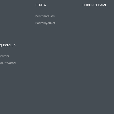
BERITA
HUBUNGI KAMI
Berita Industri
Berita Syarikat
 Beralun
alvani
salut Warna