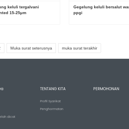
ng keluli tergalvani 
Gegelung keluli bersalut war
inted 15-25μm
ppgi
Gegelung keluli tergalvani prepainted 15-25μm
gi sekarang
Hubungi sekarang
2
Muka surat seterusnya
muka surat terakhir
ya
TENTANG KITA
PERMOHONAN
Profil Syarikat
Penghormatan
elah dicat