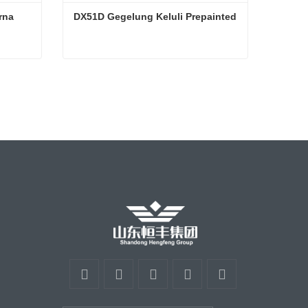
na 
DX51D Gegelung Keluli Prepainted
Gegelung keluli bersalut warna ppgi
DX51D Gegelung Keluli Prepainted
Hubungi sekarang