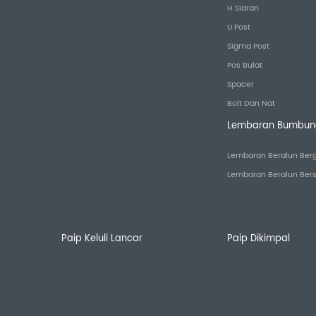
H Siaran
U Post
Sigma Post
Pos Bulat
Spacer
Bolt Dan Nat
Lembaran Bumbung
Lembaran Beralun Berg
Lembaran Beralun Ber
Paip Keluli Lancar
Paip Dikimpal