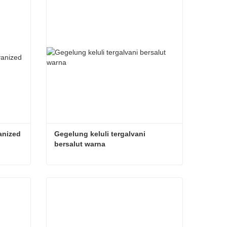
anized
Gegelung keluli tergalvani 
bersalut warna
SGCC Gegelung Keluli Galvanized
Gegelung keluli tergalvani bersalut warna
Hubungi sekarang