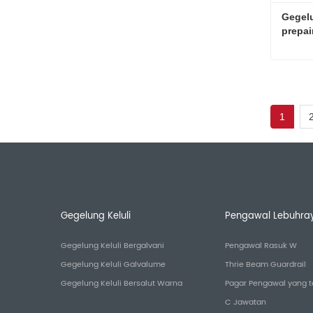
Gegelu
prepa
Hubun
1
Gegelung Keluli
Pengawal Lebuhra
Gegelung Keluli Bergalvani
Pengawal Rasuk W
Gegelung Keluli Galvalume
Thrie Beam Guardrail
Gegelung Keluli Bersalut Warna
Pagar Pengawal yang t
C Jawatan