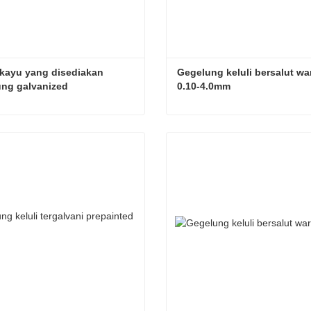
kayu yang disediakan 
Gegelung keluli bersalut war
ung galvanized
0.10-4.0mm
Corak kayu yang disediakan gegelung galvanized
gi sekarang
Hubungi sekarang