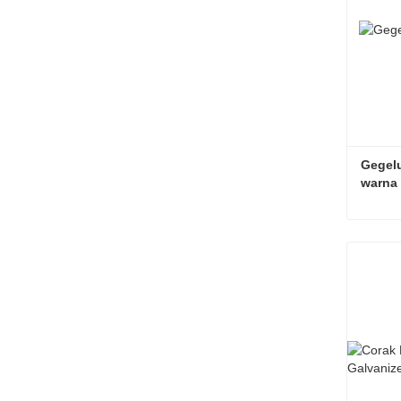
Gegelu
warna
Hubun