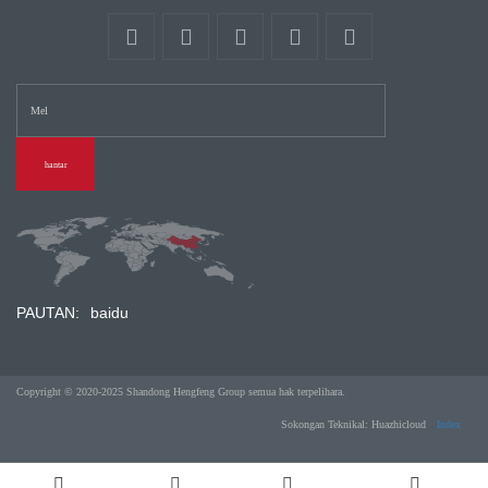
hantar
PAUTAN:
baidu
Copyright © 2020-2025 Shandong Hengfeng Group semua hak terpelihara.
Sokongan Teknikal: Huazhicloud
Index