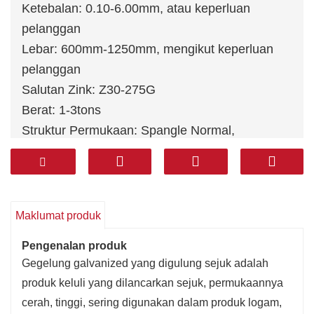
Ketebalan: 0.10-6.00mm, atau keperluan
pelanggan
Lebar: 600mm-1250mm, mengikut keperluan
pelanggan
Salutan Zink: Z30-275G
Berat: 1-3tons
Struktur Permukaan: Spangle Normal,
Minimized Spangle, Spangle Zero, Big Spangle,
Spangle-Free (FS)
Standard: JIS G3302, JIS G3313, GB/T2518-88,
GB11253-89, ASTM A1008-2000, EN10169 dll
Maklumat produk
Pengenalan produk
Gegelung galvanized yang digulung sejuk adalah
produk keluli yang dilancarkan sejuk, permukaannya
cerah, tinggi, sering digunakan dalam produk logam,