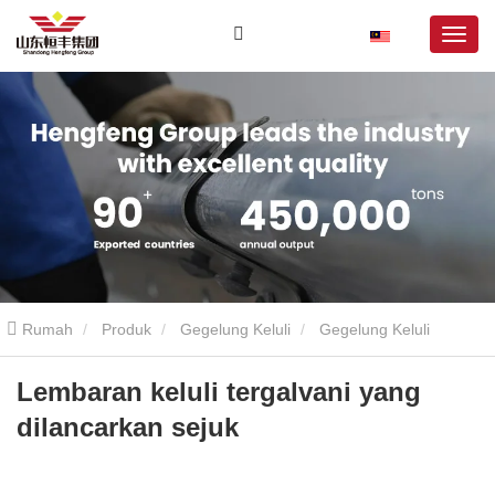
Rumah
Produk
Gegelung Keluli
Gegelung Keluli
Bergalvani
Lembaran keluli tergalvani yang dilancarkan sejuk
Lembaran keluli tergalvani yang
dilancarkan sejuk