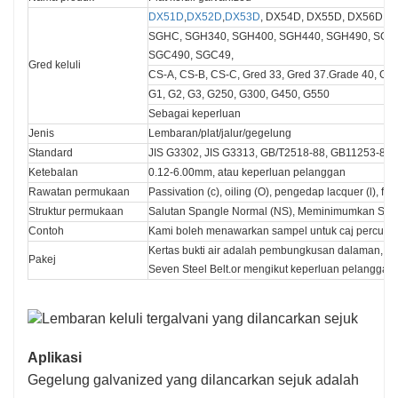
DX51D
,
DX52D
,
DX53D
, DX54D, DX55D, DX56D, 
SGHC, SGH340, SGH400, SGH440, SGH490, SGH
SGC490, SGC49,
Gred keluli
CS-A, CS-B, CS-C, Gred 33, Gred 37.Grade 40, Ga
G1, G2, G3, G250, G300, G450, G550
Sebagai keperluan
Jenis
Lembaran/plat/jalur/gegelung
Standard
JIS G3302, JIS G3313, GB/T2518-88, GB11253-89,
Ketebalan
0.12-6.00mm, atau keperluan pelanggan
Rawatan permukaan
Passivation (c), oiling (O), pengedap lacquer (l), fosf
Struktur permukaan
Salutan Spangle Normal (NS), Meminimumkan Salu
Contoh
Kami boleh menawarkan sampel untuk caj percuma 
Kertas bukti air adalah pembungkusan dalaman, kel
Pakej
Seven Steel Belt.or mengikut keperluan pelanggan
Aplikasi
Gegelung galvanized yang dilancarkan sejuk adalah