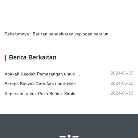
Sebelumnya : Barisan pengeluaran kepingan beralun
Berita Berkaitan
2024-06-15
Apakah Kaedah Pemasangan untuk Pengawal Beralun Piawai Berbeza?
2024-06-15
Berapa Banyak Cara Ada untuk Menyembur Pengawal Beralun?
2024-06-15
Keperluan untuk Reka Bentuk Struktur Pengawal Lebuhraya